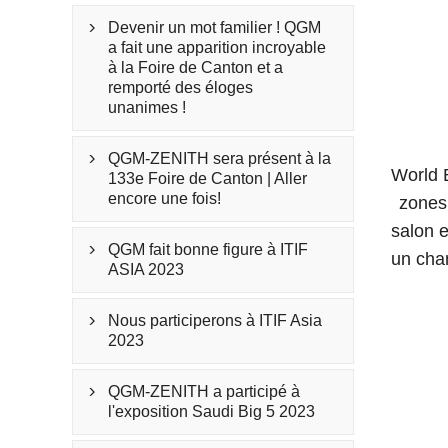
Devenir un mot familier ! QGM

a fait une apparition incroyable
à la Foire de Canton et a
remporté des éloges
unanimes !
QGM-ZENITH sera présent à la

World B
133e Foire de Canton | Aller
encore une fois!
zones 
salon e
QGM fait bonne figure à ITIF

un cham
ASIA 2023
Nous participerons à ITIF Asia

2023
QGM-ZENITH a participé à

l'exposition Saudi Big 5 2023