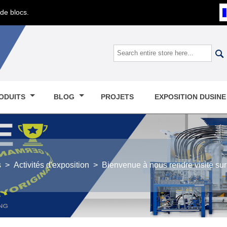
de blocs.

ODUITS
BLOG
PROJETS
EXPOSITION DUSIN
s
>
Activités d'exposition
>
Bienvenue à nous rendre visite sur