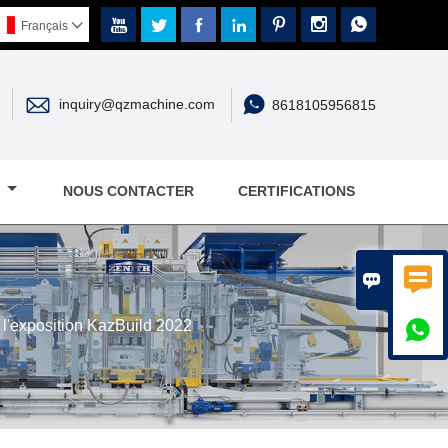







Français



inquiry@qzmachine.com
8618105956815
E
NOUS CONTACTER
CERTIFICATIONS


 l'exposition KazBuild 2022
