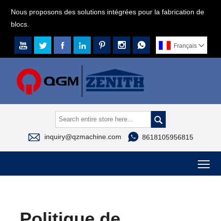
Nous proposons des solutions intégrées pour la fabrication de
blocs.







Français




inquiry@qzmachine.com
8618105956815
To
Politique de