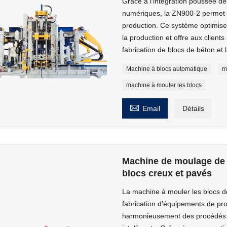
Grâce à l'intégration poussée de
numériques, la ZN900-2 permet u
production. Ce système optimise
la production et offre aux clients 
fabrication de blocs de béton et
Machine à blocs automatique
m
machine à mouler les blocs

Email
Détails
Machine de moulage de 
blocs creux et pavés
La machine à mouler les blocs d
fabrication d'équipements de pr
harmonieusement des procédés a