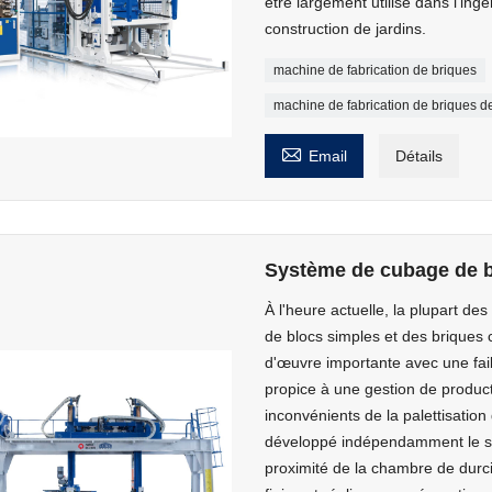
être largement utilisé dans l'ingé
construction de jardins.
machine de fabrication de briques
machine de fabrication de briques d

Email
Détails
Système de cubage de b
À l'heure actuelle, la plupart de
de blocs simples et des briques
d'œuvre importante avec une faib
propice à une gestion de product
inconvénients de la palettisatio
développé indépendamment le sépa
proximité de la chambre de durci