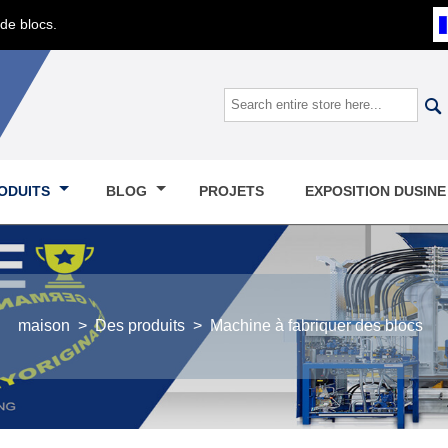
de blocs.

ODUITS
BLOG
PROJETS
EXPOSITION DUSIN
maison
>
Des produits
>
Machine à fabriquer des blocs