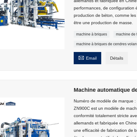
allemands et fabriquée en Chine.
performances, de configuration é
production de béton, comme les 
être une production de masse.
machine à briques
machine de f
machine à briques de cendres volan

Email
Détails
Machine automatique de
Numéro de modèle de marque :
ZN900C est un modèle de machin
conformité totalement stricte ave
allemands et fabriquée en Chine
une efficacité de fabrication de b