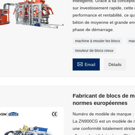
intelligents. Grâce à sa concepti
sur investissement rapide, cette 
performance et rentabilité, ce qui
béton de moyenne et grande enve
phase de démarrage.
machine à mouler les blocs
mac
mouleur de blocs creux

Email
Détails
Fabricant de blocs de m
normes européennes
Numéro de modèle de marque 
La ZN900CG est un modèle de ma
une conformité totalement stricte