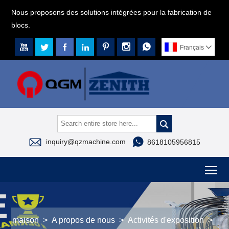
Nous proposons des solutions intégrées pour la fabrication de
blocs.







Français




inquiry@qzmachine.com
8618105956815
To
maison
>
A propos de nous
>
Activités d'exposition
>