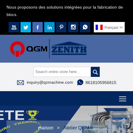
Nous proposons des solutions intégrées pour la fabrication de
blocs.







Français




inquiry@qzmachine.com
8618105956815
To
maison
>
Atelier QGM II