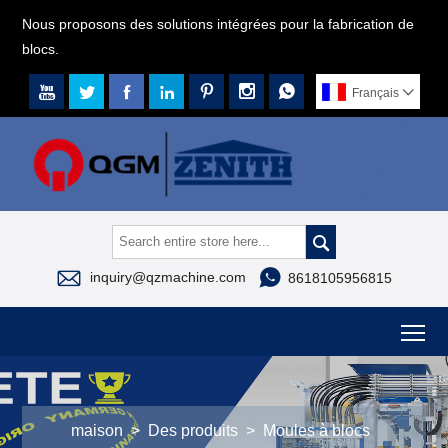
Nous proposons des solutions intégrées pour la fabrication de
blocs.







Français




inquiry@qzmachine.com
8618105956815
To
maison
>
Des produits
>
Moules à blocs