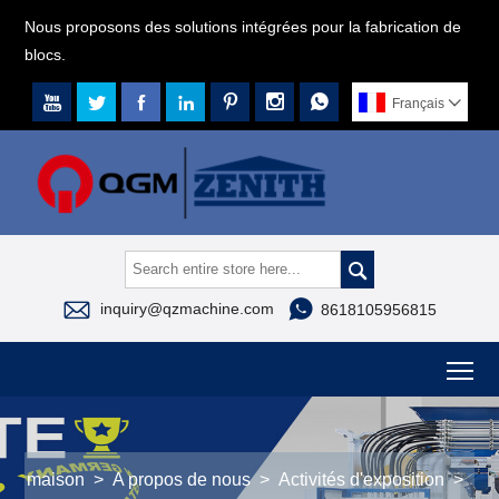
Nous proposons des solutions intégrées pour la fabrication de
blocs.







Français




inquiry@qzmachine.com
8618105956815
To
maison
>
A propos de nous
>
Activités d'exposition
>