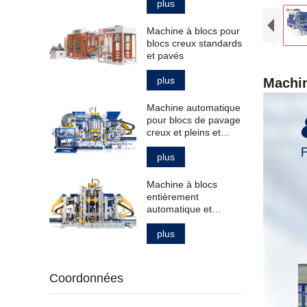
plus
Machine à blocs pour
blocs creux standards
et pavés
plus
Machin
Machine automatique
pour blocs de pavage
creux et pleins et
bordures de trottoir
plus
Machine à blocs
entièrement
automatique et
intelligente pour la
fabrication de
plus
produits en béton
Coordonnées