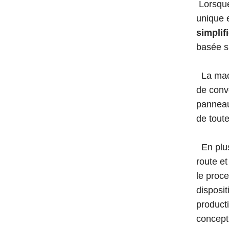
Lorsque 
unique 
simplifi
basée s
La mach
de conv
panneau
de toute
En plus
route e
le proc
disposit
producti
concepti