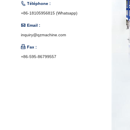

Téléphone :
+86-18105956815 (Whatsapp)

Email :
inquiry@qzmachine.com

Fax :
+86-595-86799557