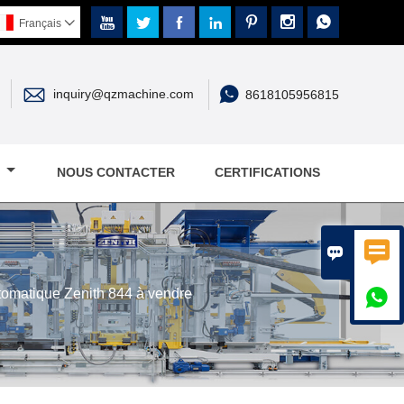







Français



inquiry@qzmachine.com
8618105956815
E
NOUS CONTACTER
CERTIFICATIONS


tomatique Zenith 844 à vendre
