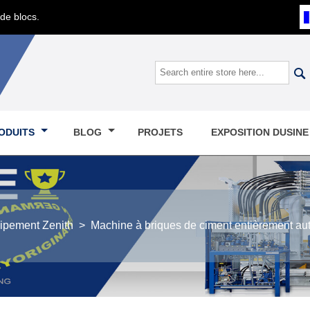
de blocs.

ODUITS
BLOG
PROJETS
EXPOSITION DUSIN
ipement Zenith
>
Machine à briques de ciment entièrement au