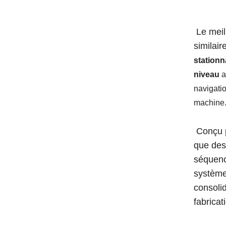
Le meil
similai
stationn
niveau
a
navigatio
machine
Conçu p
que des
séquenc
système
consoli
fabrica