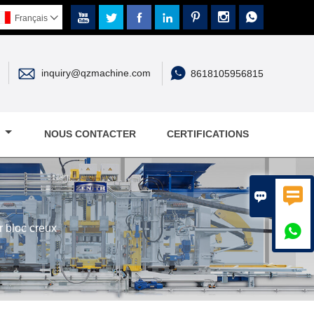







Français



inquiry@qzmachine.com
8618105956815
E
NOUS CONTACTER
CERTIFICATIONS


 bloc creux
