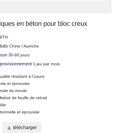
iques en béton pour bloc creux
ITH
duits
Chine / Autriche
aison
30-60 jours
pprovisionnement
1 jeu par mois
alité résistant à l'usure
ste et éprouvée
imale du moule
ative de feuille de retrait
able
tionnelle et éprouvée

télécharger