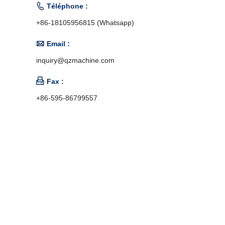

Téléphone :
+86-18105956815 (Whatsapp)

Email :
inquiry@qzmachine.com

Fax :
+86-595-86799557