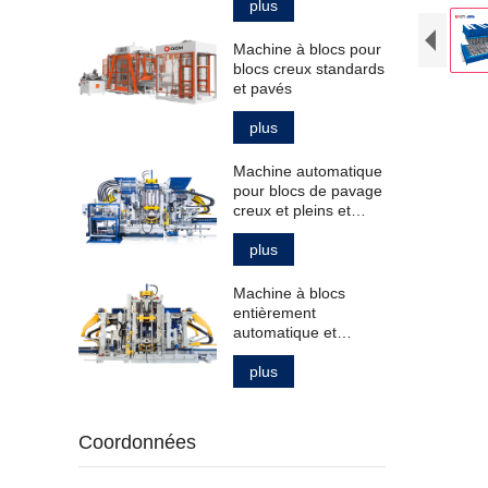
plus
Machine à blocs pour
blocs creux standards
et pavés
plus
Machine automatique
pour blocs de pavage
creux et pleins et
bordures de trottoir
plus
Machine à blocs
entièrement
automatique et
intelligente pour la
fabrication de
plus
produits en béton
Coordonnées