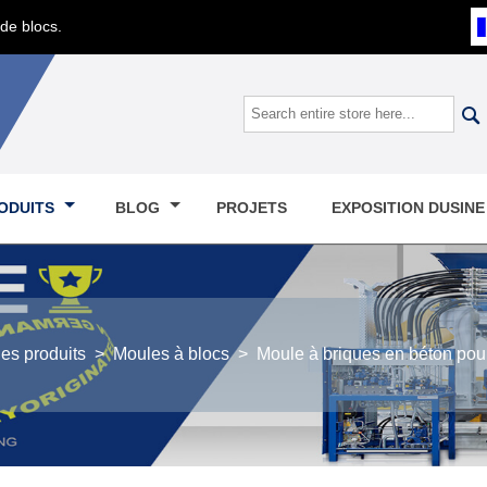
de blocs.

ODUITS
BLOG
PROJETS
EXPOSITION DUSIN
es produits
>
Moules à blocs
>
Moule à briques en béton pour