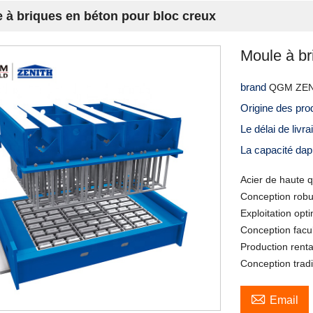
 à briques en béton pour bloc creux
Moule à br
brand
QGM ZEN
Origine des pro
Le délai de livr
La capacité da
Acier de haute qu
Conception robu
Exploitation opt
Conception facult
Production rent
Conception tradi

Email