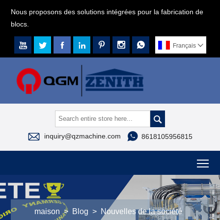
Nous proposons des solutions intégrées pour la fabrication de
blocs.







Français




inquiry@qzmachine.com
8618105956815
To
maison
>
Blog
>
Nouvelles de la société