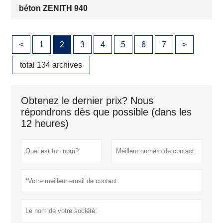
béton ZENITH 940
<
1
2
3
4
5
6
7
>
total 134 archives
Obtenez le dernier prix? Nous
répondrons dès que possible (dans les
12 heures)