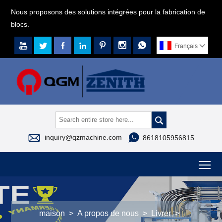
Nous proposons des solutions intégrées pour la fabrication de
blocs.







Français




inquiry@qzmachine.com
8618105956815
To
maison
>
A propos de nous
>
Livrer
>