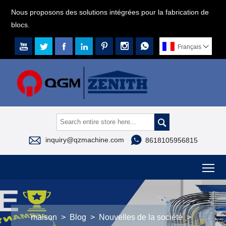
Nous proposons des solutions intégrées pour la fabrication de
blocs.







Français




inquiry@qzmachine.com
8618105956815
To
maison
>
Blog
>
Nouvelles de la société
>