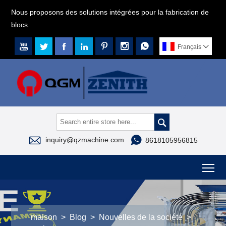
Nous proposons des solutions intégrées pour la fabrication de
blocs.







Français




inquiry@qzmachine.com
8618105956815
To
maison
>
Blog
>
Nouvelles de la société
>