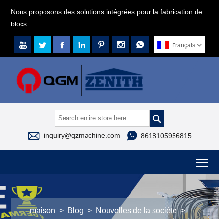
Nous proposons des solutions intégrées pour la fabrication de
blocs.







Français




inquiry@qzmachine.com
8618105956815
To
maison
>
Blog
>
Nouvelles de la société
>