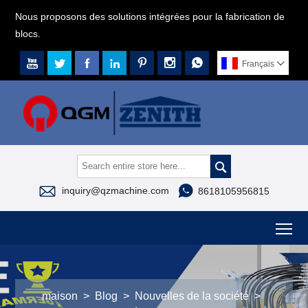
Nous proposons des solutions intégrées pour la fabrication de
blocs.







Français




inquiry@qzmachine.com
8618105956815
To
maison
>
Blog
>
Nouvelles de la société
>