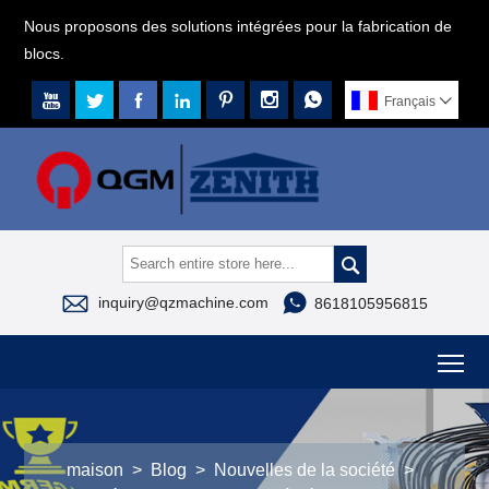
Nous proposons des solutions intégrées pour la fabrication de
blocs.







Français




inquiry@qzmachine.com
8618105956815
To
maison
>
Blog
>
Nouvelles de la société
>