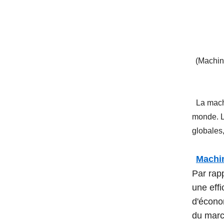
(Machin
La machi
monde. L
globales,
Machi
Par rap
une effi
d'économ
du marc