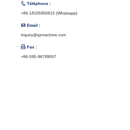

Téléphone :
+86-18105956815 (Whatsapp)

Email :
inquiry@qzmachine.com

Fax :
+86-595-86799557