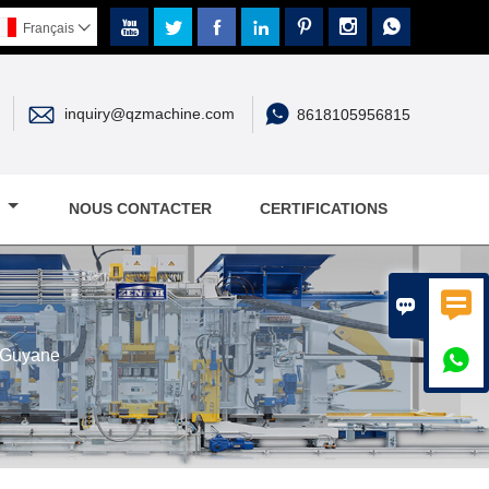







Français



inquiry@qzmachine.com
8618105956815
E
NOUS CONTACTER
CERTIFICATIONS


n Guyane
