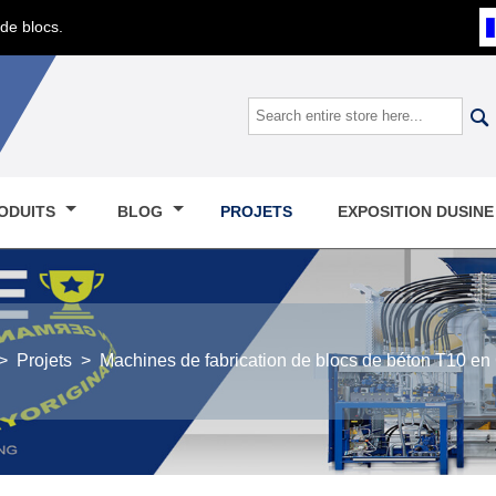
de blocs.

ODUITS
BLOG
PROJETS
EXPOSITION DUSIN
>
Projets
>
Machines de fabrication de blocs de béton T10 e