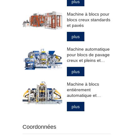
plus
Machine à blocs pour
blocs creux standards
et pavés
plus
Machine automatique
pour blocs de pavage
creux et pleins et
bordures de trottoir
plus
Machine à blocs
entièrement
automatique et
intelligente pour la
fabrication de
plus
produits en béton
Coordonnées