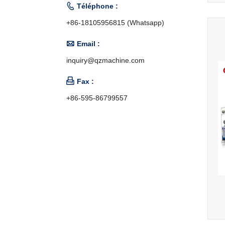

Téléphone :
+86-18105956815 (Whatsapp)

Email :
inquiry@qzmachine.com

Fax :
+86-595-86799557