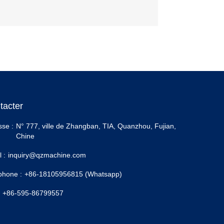
tacter
sse :
N° 777, ville de Zhangban, TIA, Quanzhou, Fujian,
Chine
 :
inquiry@qzmachine.com
phone :
+86-18105956815 (Whatsapp)
+86-595-86799557