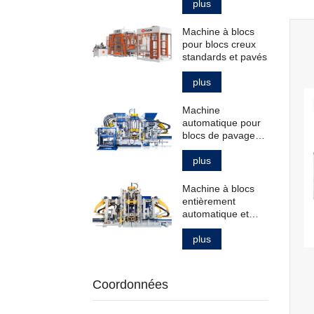
pavés creux
plus
standard
Machine à blocs
pour blocs creux
standards et pavés
plus
Machine
automatique pour
blocs de pavage
creux et pleins et
bordures de trottoir
plus
Machine à blocs
entièrement
automatique et
intelligente pour la
fabrication de
plus
produits en béton
Coordonnées