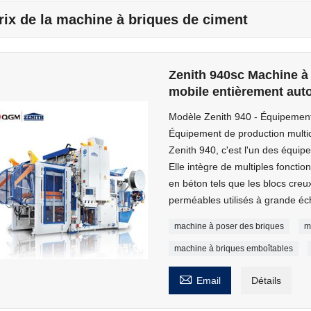
rix de la machine à briques de ciment
Zenith 940sc Machine à
mobile entièrement aut
Modèle Zenith 940 - Équipement
Équipement de production multi
Zenith 940, c'est l'un des équi
Elle intègre de multiples fonctio
en béton tels que les blocs creux
perméables utilisés à grande éc
machine à poser des briques
m
machine à briques emboîtables

Email
Détails