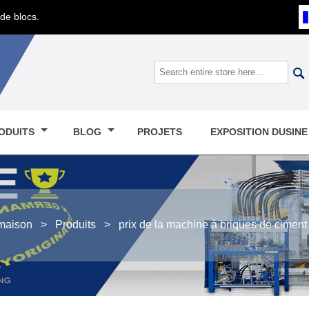
de blocs.

ODUITS
BLOG
PROJETS
EXPOSITION DUSIN
maison
>
Produits
>
prix de la machine à briques de ciment