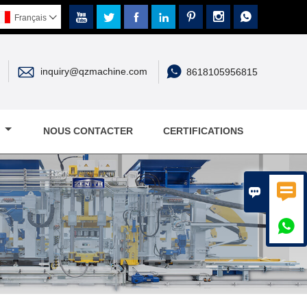







Français



inquiry@qzmachine.com
8618105956815
E
NOUS CONTACTER
CERTIFICATIONS


