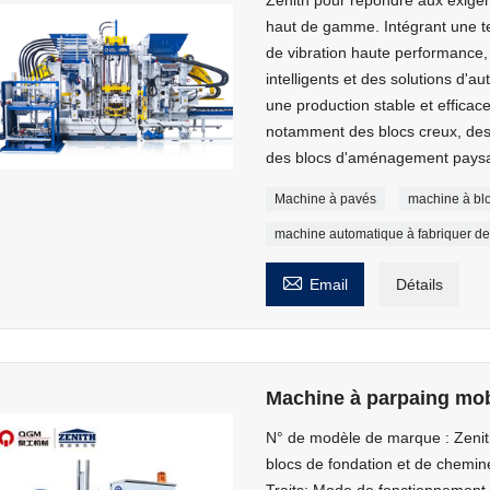
haut de gamme. Intégrant une t
de vibration haute performance
intelligents et des solutions d'
une production stable et effica
notamment des blocs creux, des 
des blocs d'aménagement paysag
Machine à pavés
machine à bl
machine automatique à fabriquer de

Email
Détails
Machine à parpaing mob
N° de modèle de marque : Zenit
blocs de fondation et de chemin
Traits: Mode de fonctionnemen