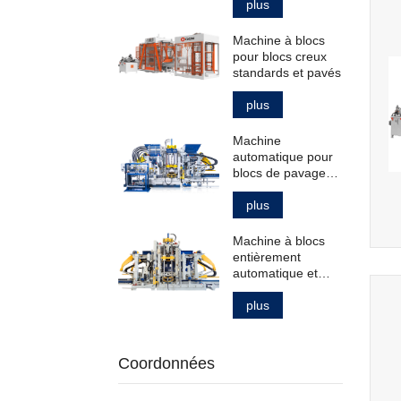
pavés creux
plus
standard
Machine à blocs
pour blocs creux
standards et pavés
plus
Machine
automatique pour
blocs de pavage
creux et pleins et
bordures de trottoir
plus
Machine à blocs
entièrement
automatique et
intelligente pour la
fabrication de
plus
produits en béton
Coordonnées