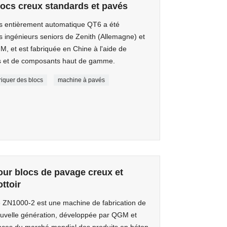
locs creux standards et pavés
s entièrement automatique QT6 a été
 ingénieurs seniors de Zenith (Allemagne) et
, et est fabriquée en Chine à l'aide de
s et de composants haut de gamme.
riquer des blocs
machine à pavés
ur blocs de pavage creux et
ttoir
 ZN1000-2 est une machine de fabrication de
nouvelle génération, développée par QGM et
nces du marché mondial des produits en béton