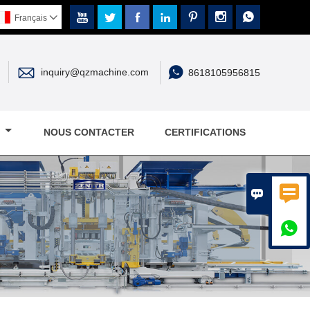







Français



inquiry@qzmachine.com
8618105956815
E
NOUS CONTACTER
CERTIFICATIONS


