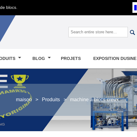
de blocs.

ODUITS
BLOG
PROJETS
EXPOSITION DUSIN
maison
>
Produits
>
machine à blocs creux