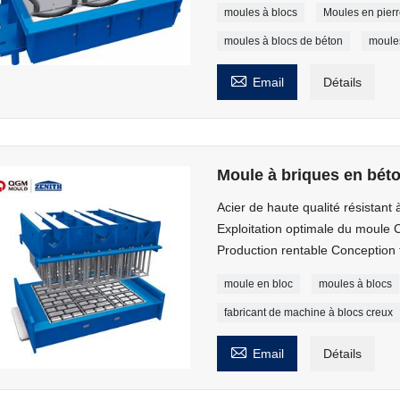
moules à blocs
Moules en pier
moules à blocs de béton
moules

Email
Détails
Moule à briques en bét
Acier de haute qualité résistant
Exploitation optimale du moule Co
Production rentable Conception t
moule en bloc
moules à blocs
fabricant de machine à blocs creux

Email
Détails