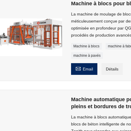
Machine à blocs pour b
La machine de moulage de bloc
méticuleusement conçue par des
optimisée en profondeur par QGM
procédés de production avancé
Machine à blocs
machine à fab
machine à pavés

Email
Détails
Machine automatique po
pleins et bordures de tro
La machine à blocs automatique
blocs de béton intelligente de 
Zenith pour répondre aux exige