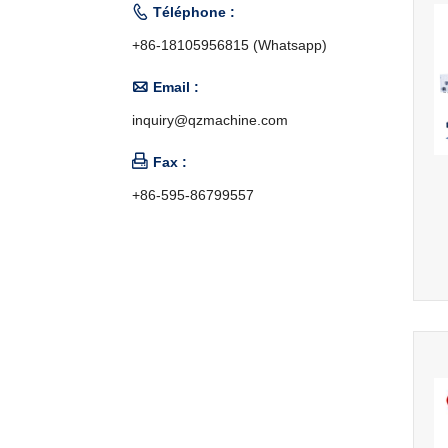

Téléphone :
+86-18105956815 (Whatsapp)

Email :
inquiry@qzmachine.com

Fax :
+86-595-86799557